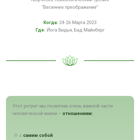
“Весеннее преображение”
Когда:
24-26 Марта 2023
Где:
Йога Видья, Бад Майнберг
Этот ретрит мы посвятим очень важной части
человеческой жизни –
отношениям:
💠 с
самим собой